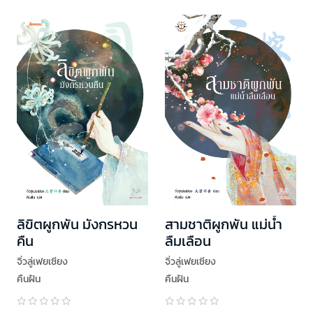
ลิขิตผูกพัน มังกรหวน
สามชาติผูกพัน แม่น้ำ
คืน
ลืมเลือน
จิ่วลู่เฟยเซียง
จิ่วลู่เฟยเซียง
คืนฝัน
คืนฝัน