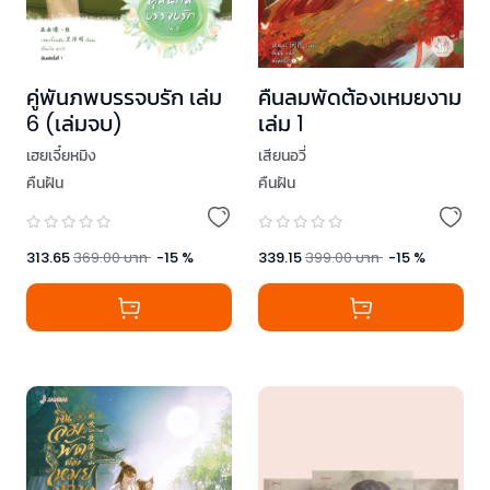
คู่พันภพบรรจบรัก เล่ม
คืนลมพัดต้องเหมยงาม
6 (เล่มจบ)
เล่ม 1
เฮยเจี๋ยหมิง
เสียนอวี่
คืนฝัน
คืนฝัน
313.65
369.00
บาท
-
15
%
339.15
399.00
บาท
-
15
%