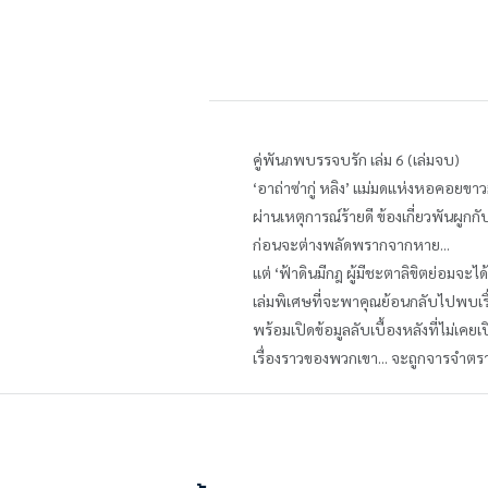
คู่พันภพบรรจบรัก เล่ม 6 (เล่มจบ)
‘อาถ่าซ่ากู่ หลิง’ แม่มดแห่งหอคอยขาวม
ผ่านเหตุการณ์ร้ายดี ข้องเกี่ยวพันผูก
ก่อนจะต่างพลัดพรากจากหาย...
แต่ ‘ฟ้าดินมีกฎ ผู้มีชะตาลิขิตย่อมจะได
เล่มพิเศษที่จะพาคุณย้อนกลับไปพบเรื่
พร้อมเปิดข้อมูลลับเบื้องหลังที่ไม่เคยเ
เรื่องราวของพวกเขา... จะถูกจารจำตรา