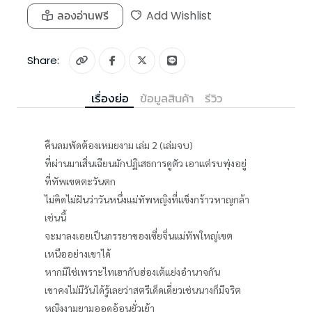
ลองอ่านฟรี
Add Wishlist
Share:
เรื่องย่อ
ข้อมูลสินค้า
รีวิว
คืนลมพัดต้องเหมยงาม เล่ม 2 (เล่มจบ)
ที่ผ่านมาเสิ่นเฉียนมักปฏิเสธการดูตัว เอาแต่รบพุ่งอยู่
ที่ทัพเขตตะวันตก
ไม่คิดไม่ฝันว่าวันหนึ่งแม่ทัพหญิงที่แข็งกร้าวหาญกล้า
เช่นนี้
จะมาลงเอยเป็นภรรยาของเซี่ยจิ่นแม่ทัพใหญ่เขต
เหนืออย่างเขาได้
หากมิใช่เพราะไทเฮากับฮ่องเต้แย่งอำนาจกัน
เขาคงไม่มีวันได้รู้เลยว่าสตรีเด็ดเดี่ยวเช่นนางก็มีจริต
หญิงงามยามออดอ้อนยั่วเย้า