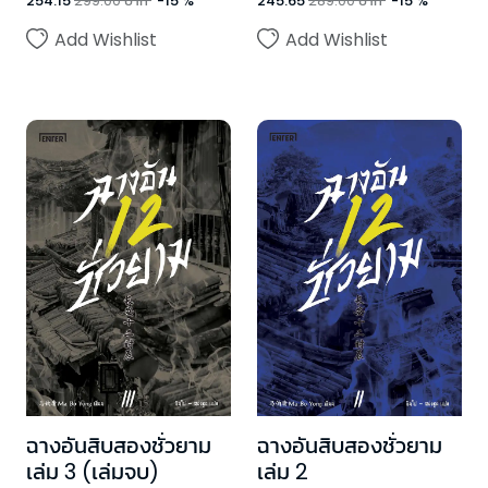
254.15
299.00
บาท
-
15
%
245.65
289.00
บาท
-
15
%
Add Wishlist
Add Wishlist
ฉางอันสิบสองชั่วยาม
ฉางอันสิบสองชั่วยาม
เล่ม 3 (เล่มจบ)
เล่ม 2