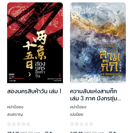
สองนครสิบห้าวัน เล่ม 1
ความลับแห่งสามก๊ก
เล่ม 3 ภาค มังกรซุ่ม
ซ่อน (ต้น)
หม่าป๋อยง
หม่าป๋อยง
สนสราญ
เม่นน้อย