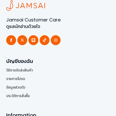
Jamsai Customer Care
ดูแลนักอ่านด้วยใจ
บัญชีของฉัน
วิธีการจัดส่งสินค้า
รายการโปรด
ข้อมูลส่วนตัว
ประวัติการสั่งซื้อ
Information