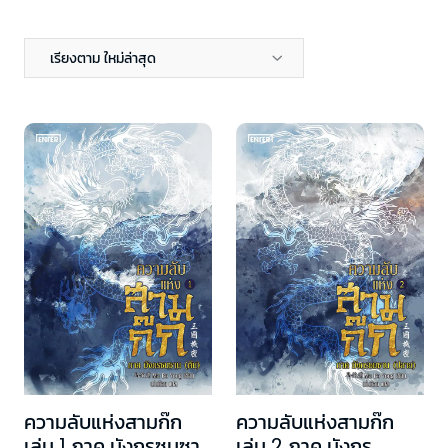
เรียงตาม ใหม่ล่าสุด
ความลับแห่งสามก๊ก
ความลับแห่งสามก๊ก
เล่ม 1 ภาค มังกรซมซาน
เล่ม 2 ภาค มังกร