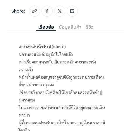
Share:
เรื่องย่อ
ข้อมูลสินค้า
รีวิว
สองนครสิบห้าวัน 4 (เล่มจบ)
นครหลวงเป่ยจิงอยู่อีกไม่ไกลแล้ว
ทว่าเรือจมสมุทรกลับเสียหายหนักจนยากจะเร่ง
ความเร็ว
หนำซ้ำแผลต้องธนูของจูจันจียังถูกกระทบกระเทือน
ซ้ำๆ จนอาการทรุดลง
เพื่อประวิงเวลา มีแต่ต้องให้ใครสักคนล่วงหน้าเข้าสู่
นครหลวง
ไปแจ้งข่าวว่าองค์รัชทายาทยังมีชีวิตอยู่และกำลังเดิน
ทางมา
ผู้ที่เหมาะสมสำหรับภารกิจนี้ นอกจากอู๋ติ้งหยวนจะมี
ใครอีก