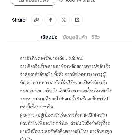
Share:
เรื่องย่อ
ข้อมูลสินค้า
รีวิว
ฉางอันสิบสองชั่วยาม เล่ม 3 (เล่มจบ)
จางเสี่ยวจิ้งเพื่อเสาะหาช่องพลิกสถานการณ์กลับ จึง
จำต้องถลำลึกลงไปทั้งตัว จากนักโทษประหารสู่ผู้
บัญชาการทหาร มาบัดนี้มันได้กลายเป็นกำลังหลัก
ของกลุ่มก่อการร้ายไปเสียแล้ว ความเคลื่อนไหวต่อไป
ของพวกปลวกคืออะไรกันแน่ จิ้งอันซือจะสิ้นท่าไป
เช่นนี้จริงๆ น่ะหรือ
ผู้บงการที่อยู่เบื้องหลังเรื่องราวทั้งหมดเป็นใครกัน
และทำไปเพื่ออะไร ทว่าใดๆ ล้วนไม่ใช่สิ่งสำคัญที่สุด
ยามนี้ เมื่อเชว่เล่อฮั่วตัวตื่นจากหลับใหล ฉางอันจะลุก
เป็นไฟ