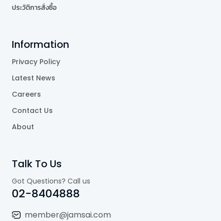
ประวัติการสั่งซื้อ
Information
Privacy Policy
Latest News
Careers
Contact Us
About
Talk To Us
Got Questions? Call us
02-8404888
member@jamsai.com