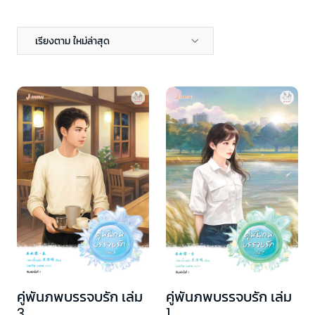
เรียงตาม ใหม่ล่าสุด
คู่พันภพบรรจบรัก เล่ม
คู่พันภพบรรจบรัก เล่ม
3
1