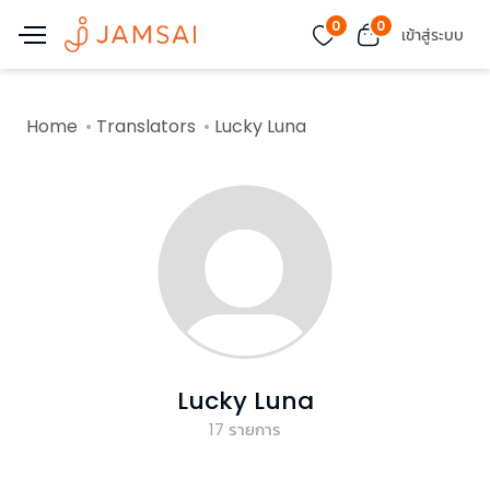
0
0
เข้าสู่ระบบ
Home
Translators
Lucky Luna
Lucky Luna
17
รายการ