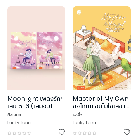
Moonlight เพลงรักฯ
Master of My Own
เล่ม 5-6 (เล่มจบ)
ขอโทษที ฉันไม่ใช่เลขา
คุณแล้ว เล่ม 4 (เล่ม
ชิงเหม่ย
หงจิ่ว
จบ)
Lucky Luna
Lucky Luna