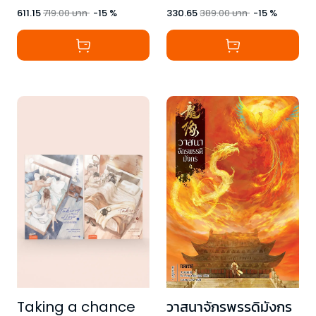
611.15
719.00
บาท
-
15
%
330.65
389.00
บาท
-
15
%
Taking a chance
วาสนาจักรพรรดิมังกร