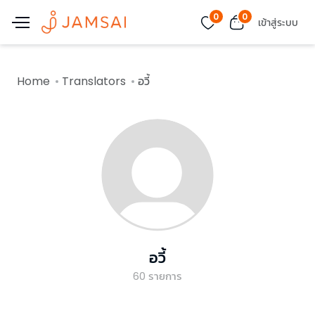
0
0
เข้าสู่ระบบ
Home
Translators
อวี้
อวี้
60
รายการ