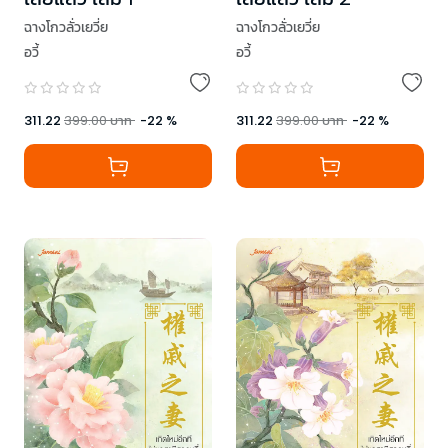
ฉางโกวลั่วเยวี่ย
ฉางโกวลั่วเยวี่ย
อวี้
อวี้
311.22
399.00
บาท
-
22
%
311.22
399.00
บาท
-
22
%