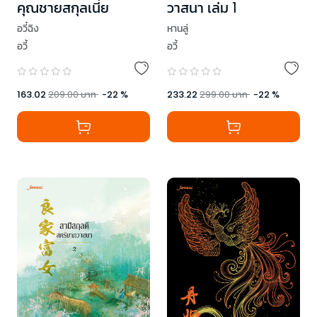
คุณชายสกุลเนี่ย
วาสนา เล่ม 1
อวี๋ฉิง
หานลู่
อวี้
อวี้
163.02
209.00
บาท
-
22
%
233.22
299.00
บาท
-
22
%