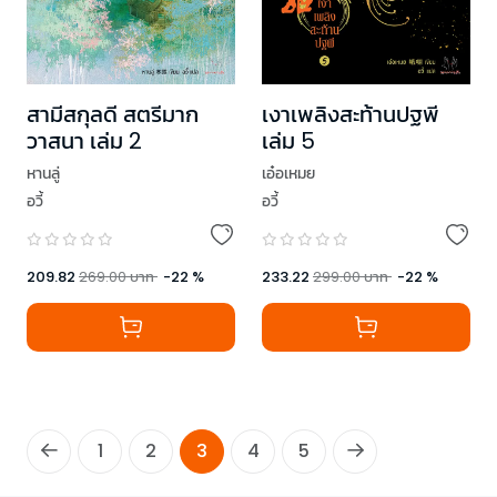
สามีสกุลดี สตรีมาก
เงาเพลิงสะท้านปฐพี
วาสนา เล่ม 2
เล่ม 5
หานลู่
เอ๋อเหมย
อวี้
อวี้
209.82
269.00
บาท
-
22
%
233.22
299.00
บาท
-
22
%
1
2
3
4
5