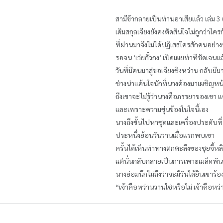
สามีข้ากลายเป็นท่านอาเสียแล้ว เล่ม 3 
เดิมสกุลเจียงยังคงตัดสินใจไม่ถูกว่าใค
ที่ผ่านมาจึงไม่ได้ปฏิเสธใครสักคนอย่าง
รอจน ‘เว่ยกั๋วกง’ เปิดเผยท่าทีชัดเจนแล
วันที่มีคนมาสู่ขอเจียงชิงหว่าน กลับม
ช่างน่าแค้นใจนักที่นางต้องมาเผชิญหน้
ถึงเขาจะไม่รู้ว่านางคือภรรยาของเขา แต่
และเพราะความขุ่นข้องในใจนี้เอง
นางถึงขั้นไปหาชุดและเครื่องประดับท
ประหนึ่งย้อนวันวานเมื่อแรกพบเขา
ครั้นได้เห็นท่าทางตกตะลึงของชุยจี้หลิ
แต่นั่นกลับกลายเป็นการเพาะเมล็ดพันธุ
นางย่อมนึกไม่ถึงว่าจะมีวันได้ยินเขาร
“เจ้าคือหว่านวานใช่หรือไม่ เจ้าคือหว