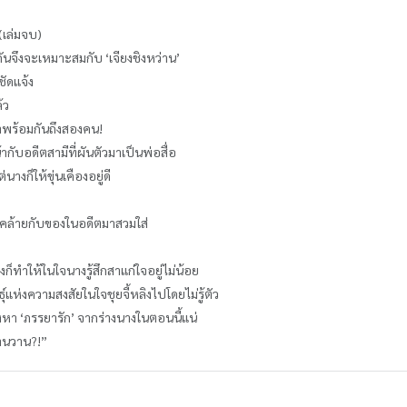
(เล่มจบ)
รกันจึงจะเหมาะสมกับ ‘เจียงชิงหว่าน’
ชัดแจ้ง
้ว
ีมาพร้อมกันถึงสองคน!
ากับอดีตสามีที่ผันตัวมาเป็นพ่อสื่อ
นางก็ให้ขุ่นเคืองอยู่ดี
ี่คล้ายกับของในอดีตมาสวมใส่
งก็ทำให้ในใจนางรู้สึกสาแก่ใจอยู่ไม่น้อย
์แห่งความสงสัยในใจชุยจี้หลิงไปโดยไม่รู้ตัว
้องหา ‘ภรรยารัก’ จากร่างนางในตอนนี้แน่
่านวาน?!”