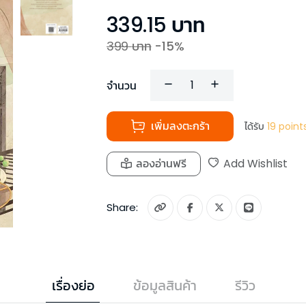
339.15
บาท
399
บาท
-
15
%
จำนวน
เพิ่มลงตะกร้า
ได้รับ
19
point
ลองอ่านฟรี
Add Wishlist
Share:
เรื่องย่อ
ข้อมูลสินค้า
รีวิว