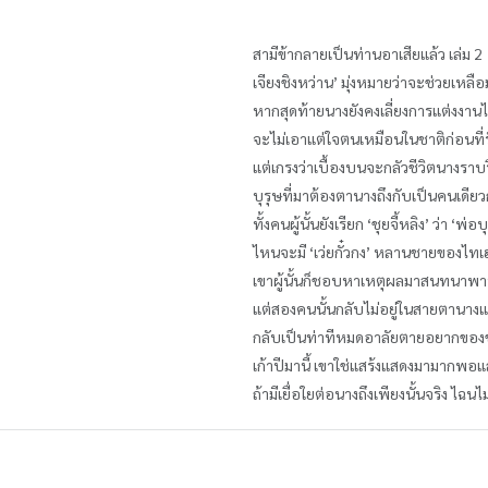
สามีข้ากลายเป็นท่านอาเสียแล้ว เล่ม 2
เจียงชิงหว่าน’ มุ่งหมายว่าจะช่วยเหลื
หากสุดท้ายนางยังคงเลี่ยงการแต่งงาน
จะไม่เอาแต่ใจตนเหมือนในชาติก่อนที่
แต่เกรงว่าเบื้องบนจะกลัวชีวิตนางราบร
บุรุษที่มาต้องตานางถึงกับเป็นคนเดียว
ทั้งคนผู้นั้นยังเรียก ‘ชุยจี้หลิง’ ว่า ‘พ่
ไหนจะมี ‘เว่ยกั๋วกง’ หลานชายของไทเ
เขาผู้นั้นก็ชอบหาเหตุผลมาสนทนาพาท
แต่สองคนนั้นกลับไม่อยู่ในสายตานางแ
กลับเป็นท่าทีหมดอาลัยตายอยากของชุย
เก้าปีมานี้ เขาใช่แสร้งแสดงมามากพอแล
ถ้ามีเยื่อใยต่อนางถึงเพียงนั้นจริง 