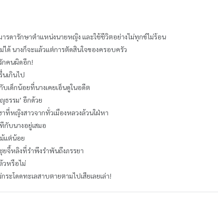
อมารดารักษาตำแหน่งนายหญิง และใช้ชีวิตอย่างไม่ทุกข์ไม่ร้อน
ไม่ได้ นางก็จะแล้วแต่การตัดสินใจของครอบครัว
รักคนผิดอีก!
ื่นเกินไป
กับเด็กน้อยที่นางเคยเอ็นดูในอดีต
อบุญธรรม’ อีกด้วย
ฮาที่หญิงสาวจากทั่วเมืองหลวงล้วนใฝ่หา
ีกับนางอยู่เสมอ
ม้แต่น้อย
จี้หลิงที่รำพึงรำพันถึงภรรยา
้วหรือไม่
ไฉนไม่กระโดดทะเลสาบตายตามไปเสียเลยเล่า!