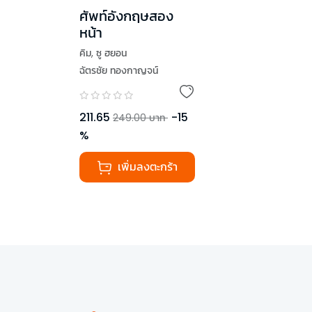
ศัพท์อังกฤษสอง
หน้า
คิม
,
ซู ฮยอน
ฉัตรชัย ทองกาญจน์
211.65
-
15
249.00
บาท
%
เพิ่มลงตะกร้า