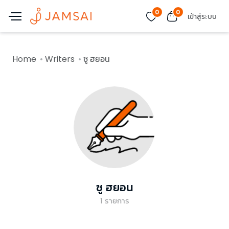
0
0
เข้าสู่ระบบ
Home
Writers
ซู ฮยอน
ซู ฮยอน
1
รายการ