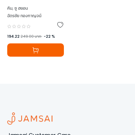
คิม
,
ซู ฮยอน
ฉัตรชัย ทองกาญจน์
194.22
249.00
บาท
-
22
%