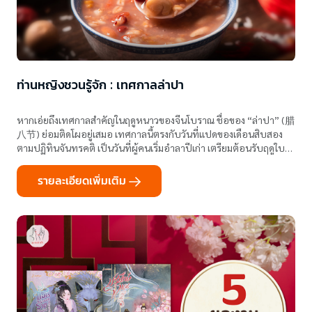
ท่านหญิงชวนรู้จัก : เทศกาลล่าปา
หากเอ่ยถึงเทศกาลสำคัญในฤดูหนาวของจีนโบราณ ชื่อของ “ล่าปา” (腊
八节) ย่อมติดโผอยู่เสมอ เทศกาลนี้ตรงกับวันที่แปดของเดือนสิบสอง
ตามปฏิทินจันทรคติ เป็นวันที่ผู้คนเริ่มอำลาปีเก่า เตรียมต้อนรับฤดูใบไม้
ผลิ
รายละเอียดเพิ่มเติม