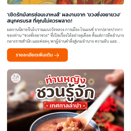
‘เชิดรักมังกรซ่อนเงาหงส์’ ผลงานจาก ‘ขวงซั่งจยาขวง’
สนุกครบรส ที่คุณไม่ควรพลาด!
ผลงานนิยายจีนโบราณแนววังหลวง การเมือง โรแมนซ์ จากปลายปากกา
ของท่าน “ขวงซั่งจยาขวง” ที่เปิดเรื่องได้อย่างดุเดือด ตั้งแต่การยึดอำนาจ
กลางราชสำนัก และค่อยๆ พาผู้อ่านดำดิ่งสู่เกมอำนาจ ความลับ และ
ความรักอันตรายที่ไม่ควรเกิดขึ้น
รายละเอียดเพิ่มเติม