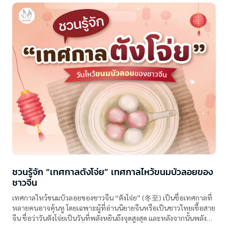
ชวนรู้จัก “เทศกาลตังโจ่ย” เทศกาลไหว้ขนมบัวลอยของ
ชาวจีน
เทศกาลไหว้ขนมบัวลอยของชาวจีน “ตังโจ่ย” (冬至) เป็นชื่อเทศกาลที่
หลายคนอาจคุ้นหู โดยเฉพาะผู้ที่อ่านนิยายจีนหรือเป็นชาวไทยเชื้อสาย
จีน ชื่อว่าวันตังโจ่ยเป็นวันที่พลังหยินถึงจุดสูงสุด และหลังจากนั้นพลัง