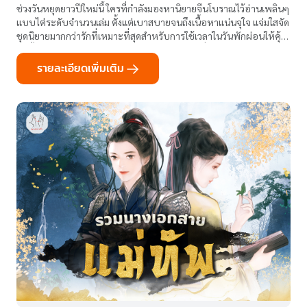
ช่วงวันหยุดยาวปีใหม่นี้ ใครที่กำลังมองหานิยายจีนโบราณไว้อ่านเพลินๆ
แบบไต่ระดับจำนวนเล่ม ตั้งแต่เบาสบายจนถึงเนื้อหาแน่นจุใจ แจ่มใสจัด
ชุดนิยายมากกว่ารักที่เหมาะที่สุดสำหรับการใช้เวลาในวันพักผ่อนให้คุ้ม
ค่าทั้งหัวใจและอารมณ์การอ่านมาแนะนำให้กับเพื่อนๆ นักอ่าน
รายละเอียดเพิ่มเติม