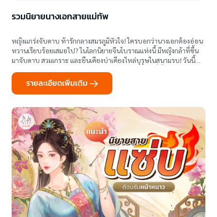
รวมนิยายนางเอกสายแม่ทัพ
หญิงแกร่งจับดาบ ท้ารักกลางสมรภูมิหัวใจ! ใครบอกว่านางเอกต้องอ่อน
หวานเรียบร้อยเสมอไป? ในโลกนิยายจีนโบราณแห่งนี้ มีหญิงกล้าที่ขึ้น
มาจับดาบ สวมเกราะ และยืนเคียงบ่าเคียงไหล่บุรุษในสนามรบ! วันนี้
มากกว่ารักขอพามาทำความรู้จักเหล่า “แม่ทัพหญิง” ที่ทั้งเก่ง ฉลาด
รายละเอียดเพิ่มเติม