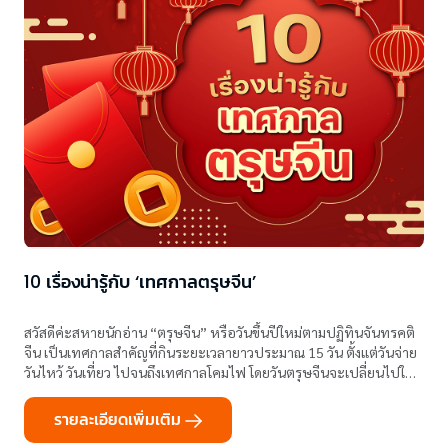
10 เรื่องน่ารู้กับ ‘เทศกาลตรุษจีน’
สวัสดีค่ะสหายนักอ่าน “ตรุษจีน” หรือวันขึ้นปีใหม่ตามปฏิทินจันทรคติ
จีน เป็นเทศกาลสำคัญที่กินระยะเวลายาวประมาณ 15 วัน ตั้งแต่วันจ่าย
วันไหว้ วันเที่ยว ไปจนถึงเทศกาลโคมไฟ โดยวันตรุษจีนจะเปลี่ยนไปใน
แต่ละปี มักอยู่ช่วงปลายเดือนมกราคมถึงกลางเดือนกุมภาพันธ์
รายละเอียดเพิ่มเติม