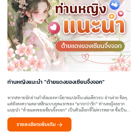
ท่านหญิงแนะนำ “ด้ายแดงของเซียนจิ้งจอก”
หากสหายนักอ่านกำลังมองหานิยายแปลจีน เล่มเดียวจบ อ่านง่าย ชิลๆ
แต่ยังคงความคลาสสิกแบบยุคแรกของ “มากกว่ารัก” ท่านหญิงอยาก
แนะนำ “ด้ายแดงของเซียนจิ้งจอก” เป็นตัวเลือกที่ไม่ควรพลาด ซึ่งเป็น
หนึ่งในผลงานของนักเขียนที่มีผลงานออกกับมากกว่ารักมายาวนาน
รายละเอียดเพิ่มเติม