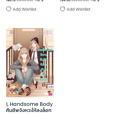
186.15
219.00
บาท
-
15
%
194.65
229.00
บาท
-
15
%
Add Wishlist
Add Wishlist
I, Handsome Body
คืนชีพจังหวะให้ลงล็อก