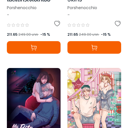
Porshenocchio
Porshenocchio
-
-
,
Just Nightmare
211.65
249.00
บาท
-
15
%
211.65
249.00
บาท
-
15
%