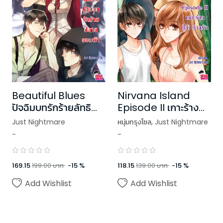
Beautiful Blues
Nirvana Island
ปัจฉิมบทรักร้ายลัทธิ
Episode II เกาะร้าง
ลวง
(ไม่) ห่างรัก
Just Nightmare
หนุ่มกรุงโซล
,
Just Nightmare
-
-
169.15
199.00
บาท
-
15
%
118.15
139.00
บาท
-
15
%
Add Wishlist
Add Wishlist