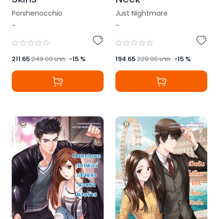
Porshenocchio
Just Nightmare
-
-
,
Just Nightmare
211.65
249.00
บาท
-
15
%
194.65
229.00
บาท
-
15
%