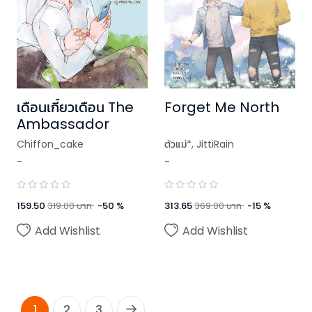
เดือนเกี้ยวเดือน The
Forget Me North
Ambassador
Chiffon_cake
ตัวแม่*
,
JittiRain
-
-
,
Chiffon_cake
159.50
319.00
บาท
-
50
%
313.65
369.00
บาท
-
15
%
Add Wishlist
Add Wishlist
1
2
3