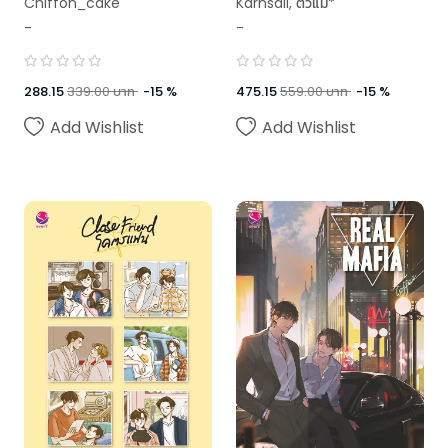
Karnsaii
,
ตัวแม่*
Chiffon_cake
scenes)
-
-
,
Chiffon_cake
,
Swanlee
475.15
559.00
บาท
-
15
%
288.15
339.00
บาท
-
15
%
Add Wishlist
Add Wishlist