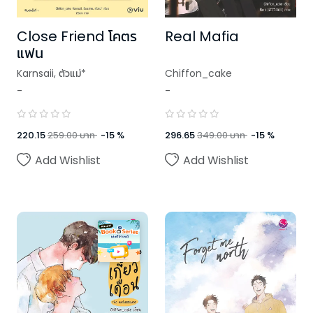
Close Friend โคตร
Real Mafia
แฟน
Karnsaii
,
ตัวแม่*
Chiffon_cake
-
-
,
Chiffon_cake
,
Swanlee
220.15
259.00
บาท
-
15
%
296.65
349.00
บาท
-
15
%
Add Wishlist
Add Wishlist