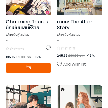
นายคะ The After
Charming Taurus
Story
นักเขียนเสน่ห์ร้าย
ท้าทายหัวใจยัยมาเฟีย
เจ้าหญิงผู้เลอโฉม
เจ้าหญิงผู้เลอโฉม
ชุด Prince of
-
-
Zodiac
245.65
289.00
บาท
-
15
%
135.15
159.00
บาท
-
15
%
Add Wishlist