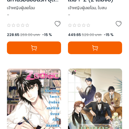
MAD OVERDOSE
เจ้าหญิงผู้เลอโฉม
,
ใบสน
เจ้าหญิงผู้เลอโฉม
-
-
449.65
529.00
บาท
-
15
%
228.65
269.00
บาท
-
15
%