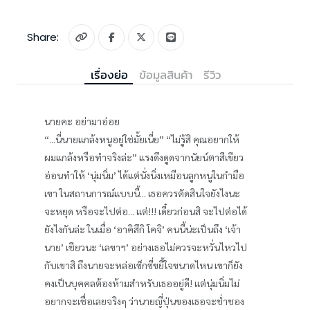
Share:
เรื่องย่อ
ข้อมูลสินค้า
รีวิว
นายคะ อย่ามาอ่อย
“...นี่นายแกล้งหนูอยู่ใช่มั้ยเนี่ย” “ไม่รู้สิ คุณอยากให้
ผมแกล้งหรือทำจริงล่ะ” แรงดึงดูดจากนัยน์ตาสีเขียว
อ่อนทำให้ ‘นุ่มนิ่ม’ ได้แต่นั่งนิ่งเหมือนลูกหนูในกำมือ
เขา ในสถานการณ์แบบนี้... เธอควรตัดสินใจยังไงนะ
จะหยุด หรือจะไปต่อ... แต่!!! เดี๋ยวก่อนสิ จะไปต่อได้
ยังไงกันล่ะ ในเมื่อ ‘อาคิสึกิ โคจิ’ คนนี้น่ะเป็นถึง ‘เจ้า
นาย’ เชียวนะ ‘เลขาฯ’ อย่างเธอไม่ควรจะหวั่นไหวไป
กับเขาสิ ถึงนายจะหล่อเซ็กซี่ขยี้ใจขนาดไหน เขาก็ยัง
คงเป็นบุคคลต้องห้ามสำหรับเธออยู่ดี! แต่นุ่มนิ่มไม่
อยากจะเชื่อเลยจริงๆ ว่านายญี่ปุ่นของเธอจะช่ำชอง