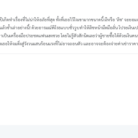
เกิดทำเรื่องที่ไม่น่าให้อภัยที่สุด ทั้งที่เธอไว้ใจเขามากขนาดนี้ มีหรือ ‘ลิซ’ จะ
ซ้ำเล่าอย่างนี้! ด้วยอารมณ์พิโรธแบบชั่ววูบทำให้ลิซหน้ามืดมือลั่น โปรยเงินเป
มาเป็นเครื่องมือประชดแฟนเฮงซวย โดยไม่รู้ตัวสักนิดเลยว่าผู้ชายซื้อได้ด้วยเงินคน
ยมดึงเธอให้จมดิ่งสู่วังวนแสนร้อนแรงที่ไม่อาจถอนตัว และอาจจะต้องจ่ายค่าเช่า