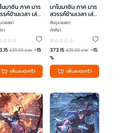
โนมาชิน ภาค มาร
นาโนมาชิน ภาค มาร
รรค์ข้ามเวลา เล่ม
สวรรค์ข้ามเวลา เล่ม
3
จุงวอลยา
ฮันจุงวอลยา
ิรา
ภัททิรา
3.15
-
15
373.15
-
15
439.00
บาท
439.00
บาท
%
เพิ่มลงตะกร้า
เพิ่มลงตะกร้า