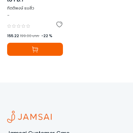
กิตติพงษ์ แบสิ่ว
-
,
ยงยุทธ อังคสัญญลักษณ์
155.22
199.00
บาท
-
22
%