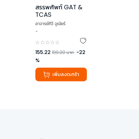
สรรพศัพท์ GAT &
TCAS
อาจารย์ทีวี จูเนียร์
-
,
พี่หนึ่ง จุฬาฯ
,
พี่อิคคิว
155.22
-
22
199.00
บาท
%
เพิ่มลงตะกร้า