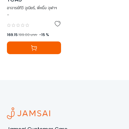
อาจารย์ทีวี จูเนียร์
,
พี่หนึ่ง จุฬาฯ
-
,
พี่อิคคิว
169.15
199.00
บาท
-
15
%