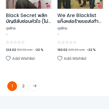
Black Secret พลิก
We Are Blacklist
บัญชีลับซ่อนหัวใจ (ไม่)
แก๊งหล่อร้ายขอส่งท้าย
ให้รักเธอ ชุด Blacklist
ภารกิจรัก ชุด
ปุยฝ้าย
ปุยฝ้าย
Blacklist
-
-
124.02
159.00
บาท
-
22
%
163.02
209.00
บาท
-
22
%
Add Wishlist
Add Wishlist
1
2