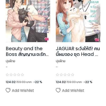
Beauty and the
JAGUAR ระวังให้ดี! คน
Boss สัญญานะจะรัก
นี้ผมจอง ชุด Head U,
แค่ผม ชุด
Luv You
ปุยฝ้าย
ปุยฝ้าย
RealGuysFiction
-
-
124.02
159.00
บาท
-
22
%
124.02
159.00
บาท
-
22
%
Add Wishlist
Add Wishlist