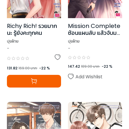
Richy Rich! รวยมาก
Mission Complete
นะ รู้ยังคะทุกคน
ซ้อนแผนลับ แล้วจับมา
เป็นแฟน
ปุยฝ้าย
ปุยฝ้าย
-
-
147.42
189.00
บาท
-
22
%
131.82
169.00
บาท
-
22
%
Add Wishlist