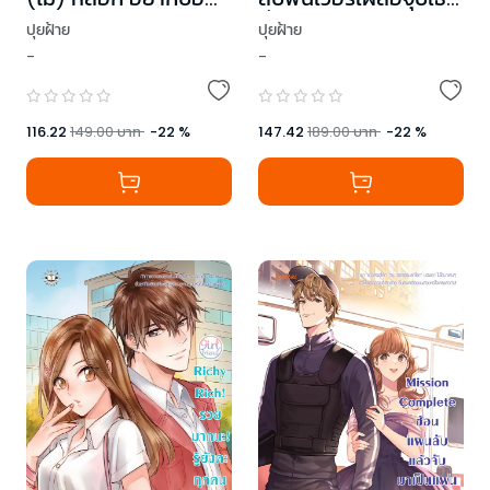
กว่าเลิฟยู ชุด Prince
ที่หัวใจ
ปุยฝ้าย
ปุยฝ้าย
of Zodiac
-
-
116.22
149.00
บาท
-
22
%
147.42
189.00
บาท
-
22
%