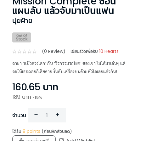
Mission Complete ซ้อน
แผนลับ แล้วจับมาเป็นแฟน
ปุยฝ้าย
(
0
Review)
เขียนรีวิวเพื่อรับ
10 Hearts
ฉายา ‘แบ๊วลวงโลก’ กับ ‘วีรกรรมรถโยก’ ของเขา ไม่ได้มาเล่นๆ แต่
จะให้เธอถอยก็เสียดาย งั้นดับเครื่องชนด้วยหัวใจเลยแล้วกัน!
160.65
บาท
189
บาท
-
15
%
จำนวน
ได้รับ
9
points
(ก่อนหักส่วนลด)
ลองอ่านฟรี
Add Wishlist