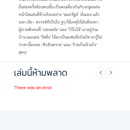
ถึงสองครั้งซ้อนคนนั้น เป็นคนเดียวกันกับหนุ่มหล่อ
หน้าใสแสนดีข้างห้องอย่าง ‘หมอรัฐถ์’ นั่นเอง! แล้ว
นรก เอ้ย~ สวรรค์ก็เป็นใจ จู่ๆ ก็มีเหตุให้ฉันต้องหา
ผู้ชายสักคนที่ ‘ปลอดภัย’ และ ‘ไว้ใจได้’ มาอยู่ร่วม
บ้าน แผนล่อ ‘ริสลิ่ง’ ให้มาเป็นแฟนจึงบังเกิด หารู้ไม่
ว่าเขานี่แหละ ‘ตัวอันตราย’ แถม ‘ร้ายเกินห้ามใจ’
สุดๆ!
เล่มนี้ห้ามพลาด
There was an error