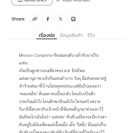
Share:
เรื่องย่อ
ข้อมูลสินค้า
รีวิว
Mission Complete ซ้อนแผนลับ แล้วจับมาเป็น
แฟน
เกิดเป็นลูกสาวคนเดียวของ ส.ส. อิทธิพล
แสนยานุภาพ แท้จริงแสนลำบาก วันๆ มีแต่จดหมายขู่
ทำร้ายส่งมาที่บ้านไม่หยุดหย่อน แต่ฝันไปเถอะว่า
‘คอมพลีท’ พินลดาคนนี้จะกลัว โดนจับเป็นตัว
ประกันแล้วไง โดนลักพาตัวแล้วไง ใครแคร์ เพราะ
วินาทีที่สบตากับเจ้าหน้าที่พิเศษที่บุกมาช่วยเอาไว้
ฉันก็ตะโกนในใจว่า ‘แต่งค่ะ’ ทันที แต่ใครจะนึกว่าเขา
ดันอยู่ใกล้ฉันเพียงแค่เอื้อมมือ เมื่อ ‘ริสลิ่ง’ มือแม่นปืน
อันดับหนึ่งของสมาพันธ์ตัวเอ็กซ์ที่ช่วยชีวิตฉันเอาไว้