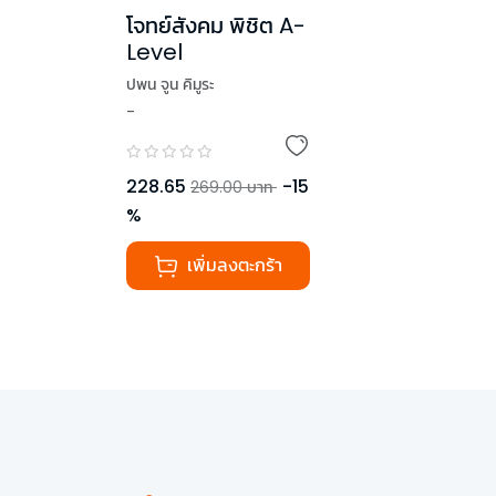
โจทย์สังคม พิชิต A-
Level
ปพน จูน คิมูระ
-
228.65
-
15
269.00
บาท
%
เพิ่มลงตะกร้า