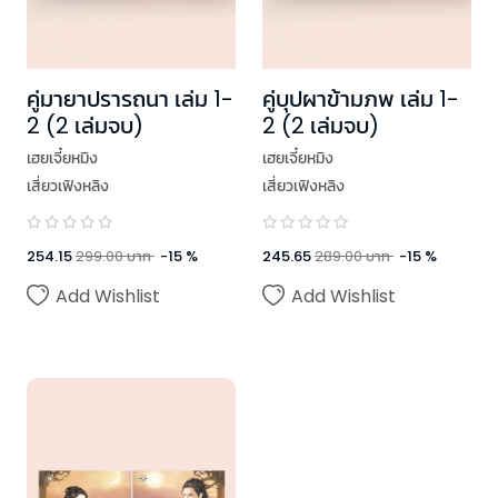
คู่มายาปรารถนา เล่ม 1-
คู่บุปผาข้ามภพ เล่ม 1-
2 (2 เล่มจบ)
2 (2 เล่มจบ)
เฮยเจี๋ยหมิง
เฮยเจี๋ยหมิง
เสี่ยวเฟิงหลิง
เสี่ยวเฟิงหลิง
254.15
299.00
บาท
-
15
%
245.65
289.00
บาท
-
15
%
Add Wishlist
Add Wishlist