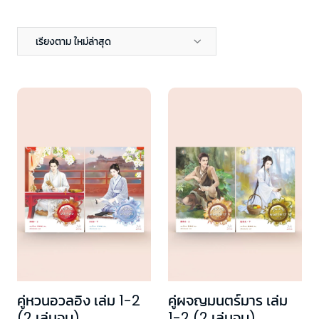
เรียงตาม ใหม่ล่าสุด
คู่หวนอวลอิง เล่ม 1-2
คู่ผจญมนตร์มาร เล่ม
(2 เล่มจบ)
1-2 (2 เล่มจบ)