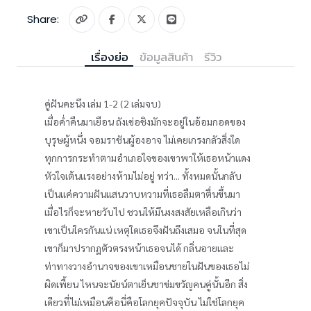
Share:
เรื่องย่อ
ข้อมูลสินค้า
รีวิว
คู่ฝันคะนึง เล่ม 1-2 (2 เล่มจบ)
เมื่อค่ำคืนมาเยือน ถังเข่อชิงมักจะอยู่ในอ้อมกอดของ
บุรุษผู้หนึ่ง จอมราชันผู้องอาจ ไม่เคยเกรงกลัวสิ่งใด
ทุกการกระทำตามอำเภอใจของเขาพาให้เธอหน้าแดง
หัวใจเต้นแรงอย่างห้ามไม่อยู่ ทว่า... ทั้งหมดนั้นกลับ
เป็นแค่ความฝันแสนวาบหวามที่เธอลืมตาตื่นขึ้นมา
เมื่อไรก็จะหายวับไป ชวนให้มึนงงสงสัยเหลือเกินว่า
เขาเป็นใครกันแน่ เหตุใดเธอจึงฝันถึงเสมอ จนในที่สุด
เขาก็มาปรากฏตัวตรงหน้าเธอจนได้ กลิ่นอายและ
ท่าทางวางอำนาจของเขาเหมือนชายในฝันของเธอไม่
ผิดเพี้ยน ไหนจะนัยน์ตาเย็นชาข่มขวัญคนคู่นั้นอีก สิ่ง
เดียวที่ไม่เหมือนคือนี่คือโลกยุคปัจจุบัน ไม่ใช่โลกยุค