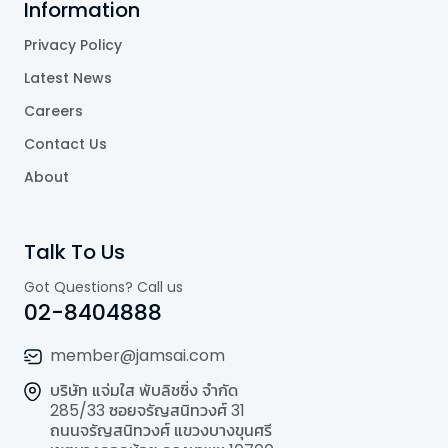
Information
Privacy Policy
Latest News
Careers
Contact Us
About
Talk To Us
Got Questions? Call us
02-8404888
member@jamsai.com
บริษัท แจ่มใส พับลิชชิ่ง จำกัด
285/33 ซอยจรัญสนิทวงศ์ 31
ถนนจรัญสนิทวงศ์ แขวงบางขุนศรี