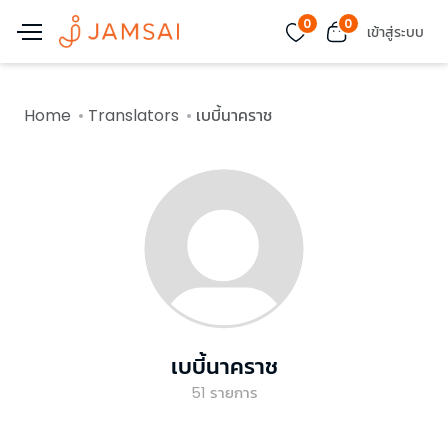
0
0
เข้าสู่ระบบ
Home
Translators
เบบี้นาคราช
เบบี้นาคราช
51
รายการ