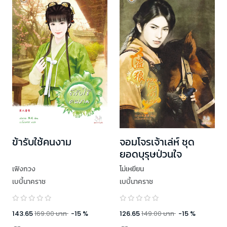
ข้ารับใช้คนงาม
จอมโจรเจ้าเล่ห์ ชุด
ยอดบุรุษป่วนใจ
เฟิงกวง
โม่เหยียน
เบบี้นาคราช
เบบี้นาคราช
143.65
169.00
บาท
-
15
%
126.65
149.00
บาท
-
15
%