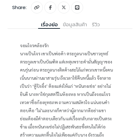
Share:
เรื่องย่อ
ข้อมูลสินค้า
รีวิว
จอมโจรคล้องรัก
นางเป็นโจร เขาเป็นพ่อค้า ตระกูลนางเป็นชาวยุทธ์
ตระกูลเขาเป็นบัณฑิต แต่เหตุเพราะคำมั่นสัญญาของ
คนรุ่นก่อน ตระกูลนางติดค้างสะใภ้แก่พวกเขาหนึ่งคน
เนิ่นนานผ่านมาสามรุ่น ถึงเวลาใช้คืนหนี้แล้ว จึงกลาย
เป็นว่า ‘ตู้ปิงอิ๋ง’ ต้องแต่งให้แก่ ‘หนันกงเช่อ’ อย่างไม่
ยินดี นางหาใช่กุลสตรีในห้องหอ หากเป็นถึงจอมโจร
เทวดาชื่อก้องยุทธภพ ถามความสมัครใจ แน่นอนคำ
ตอบคือ ‘ไม่’และนางก็คาดว่าผู้ลากมากดีอย่างเขา
ย่อมต้องมีคำตอบเดียวกัน แต่เรื่องกลับกลายเป็นตรง
ข้าม เมื่อหนันกงเช่อไม่ปฏิเสธพันธะซึ่งตนไม่ได้ก่อ
สร้างความแตกตื่นใจไม่เพียงแค่กับนาง ยังรวมถึง