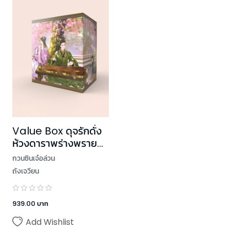
Value Box ดุจรักดั่ง
ห้วงดาราพร่างพราย
(เล่ม 7 + Box)
กวนซินเจ๋อล่วน
ถังเจวียน
939.00
บาท
Add Wishlist