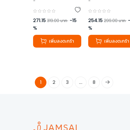
-
-
,
อ.กานต์ธิดา แก้วกาม
อังกฤษ+สังคมศึ
,
อ.ฐิติมา คำนามะ
า)
271.15
-
15
254.15
319.00
บาท
299.00
บาท
%
%
เพิ่มลงตะกร้า
เพิ่มลงตะกร้า
1
2
3
...
8