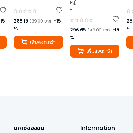
-
-
หนู)
กษ
-
,
อรุณรัชช์ แสงพงษ์ (ครู
อ๊อฟ)
-
15
288.15
-
15
25
339.00
บาท
%
%
296.65
-
15
349.00
บาท
%
เพิ่มลงตะกร้า
เพิ่มลงตะกร้า
บัญชีของฉัน
Information