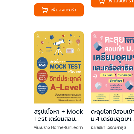
เพิ่มลงตะกร้า
เพิ่มลงตะกร้า
สรุปเนื้อหา + Mock
ตะลุยโจทย์สอบเข้
Test เตรียมสอบ
ม.4 เตรียมอุดมฯ
วิทย์ประยุกต์ A-
และเครือสาธิตฯ
พี่มะปราง HomeRunLearn
อ.ชลธิชา เจริญผาสุข
Level
(ภาษาไทย+ภาษา