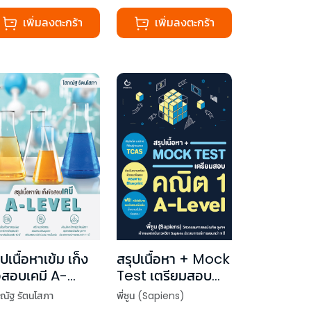
เพิ่มลงตะกร้า
เพิ่มลงตะกร้า
ุปเนื้อหาเข้ม เก็ง
สรุปเนื้อหา + Mock
อสอบเคมี A-
Test เตรียมสอบ
vel
คณิต 1 A-Level
ณัฐ รัตนโสภา
พี่ซูน (Sapiens)