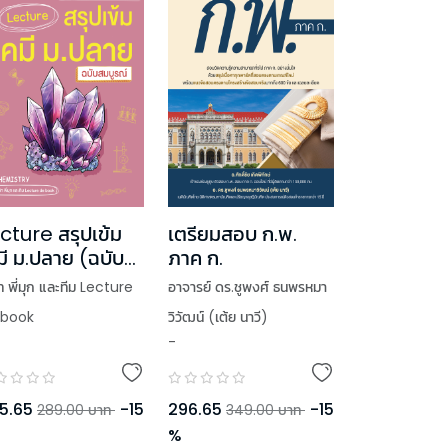
cture สรุปเข้ม
เตรียมสอบ ก.พ.
มี ม.ปลาย (ฉบับ
ภาค ก.
บูรณ์)
นัท พี่มุก และทีม Lecture
อาจารย์ ดร.ชูพงศ์ ธนพรหมา
 book
วิวัฒน์ (เต้ย นาวี)
-
,
อาจารย์ศักดิ์ชัย เกิดพิทักษ์
5.65
-
15
296.65
-
15
289.00
บาท
349.00
บาท
%