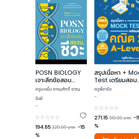
POSN BIOLOGY
สรุปเนื้อหา + M
เจาะลึกข้อสอบ
Test เตรียมสอบ
สอวน. ชีวะ
คณิต 2 A-Level
ครูมะหนึ่ง ชาญศักดิ์ ชาญ
ครูพี่อาร์ต
-
รัมย์
-
271.15
-
1
319.00
บาท
%
194.65
-
15
229.00
บาท
%