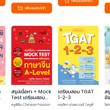
เพิ่มลงตะกร้า
เพิ่มลงตะกร้า
า
สรุปเนื้อหา + Mock
เตรียมสอบ TGAT
สร
Test เตรียมสอบ
1-2-3
ข้
ภาษาจีน A-Level
Le
ครูพี่ซิน Chinese Passion
กฤติกา ปาลกะวงศ์ (ครูพี่
โสภ