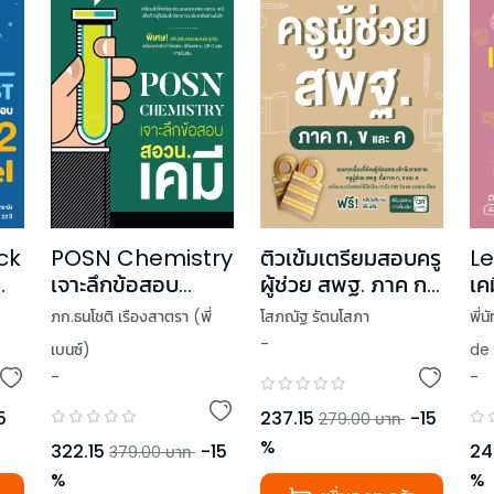
ock
POSN Chemistry
ติวเข้มเตรียมสอบครู
Le
เจาะลึกข้อสอบ
ผู้ช่วย สพฐ. ภาค ก,
เค
สอวน. เคมี
ข และ ค
สม
ภก.ธนโชติ เรืองสาตรา (พี่
โสภณัฐ รัตนโสภา
พี่
-
เบนซ์)
de
-
-
5
237.15
-
15
279.00
บาท
%
322.15
-
15
24
379.00
บาท
%
%