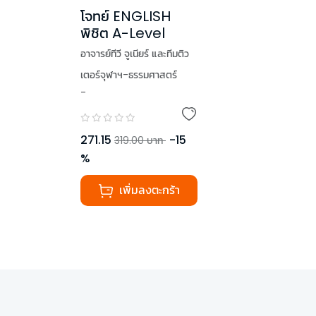
โจทย์ ENGLISH
พิชิต A-Level
อาจารย์ทีวี จูเนียร์ และทีมติว
เตอร์จุฬาฯ-ธรรมศาสตร์
-
,
Mr. Lesley Brown
271.15
-
15
319.00
บาท
%
เพิ่มลงตะกร้า