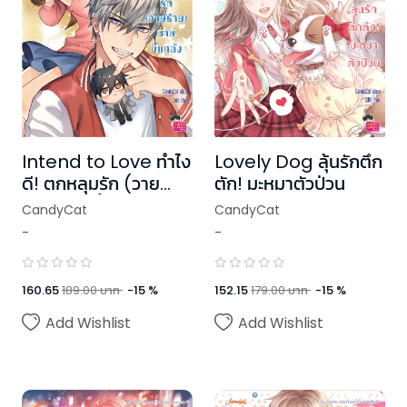
Intend to Love ทำไง
Lovely Dog ลุ้นรักตึก
ดี! ตกหลุมรัก (วาย
ตัก! มะหมาตัวป่วน
ร้าย) นายขี้แกล้ง
CandyCat
CandyCat
-
-
160.65
189.00
บาท
-
15
%
152.15
179.00
บาท
-
15
%
Add Wishlist
Add Wishlist