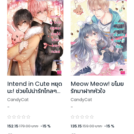
Intend in Cute หยุด
Meow Meow! ขโมย
นะ! ช่วยไปน่ารักไกลๆ
รักมาฝากหัวใจ
หน่อย
CandyCat
CandyCat
-
-
152.15
179.00
บาท
-
15
%
135.15
159.00
บาท
-
15
%