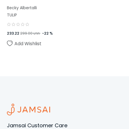
Becky Albertalli
TULIP
,
Adam Silvera
233.22
299.00
บาท
-
22
%
Add Wishlist
Jamsai Customer Care