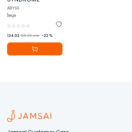
ABYSS
โพมุล
124.02
159.00
บาท
-
22
%