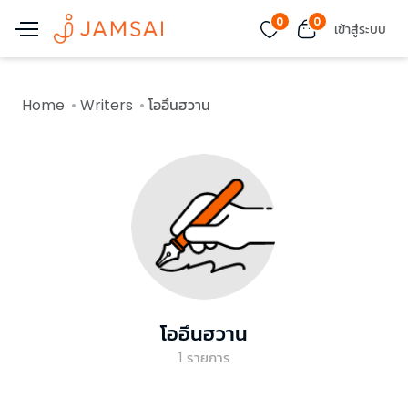
0
0
เข้าสู่ระบบ
Home
Writers
โออึนฮวาน
โออึนฮวาน
1
รายการ