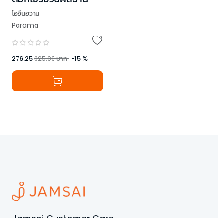
โออึนฮวาน
Parama
276.25
325.00
บาท
-
15
%