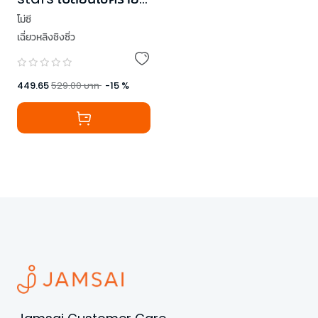
ให้กลายเป็นรัก เล่ม 1-2
โม่ซี
(2 เล่มจบ)
เฉี่ยวหลิงชิงซิ่ว
449.65
529.00
บาท
-
15
%