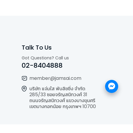
Talk To Us
Got Questions? Call us
02-8404888
member@jamsai.com
บริษัท แจ่มใส พับลิชชิ่ง จำกัด
285/33 ซอยจรัญสนิทวงศ์ 31
ถนนจรัญสนิทวงศ์ แขวงบางขุนศรี
เขตบางกอกน้อย กรุงเทพฯ 10700