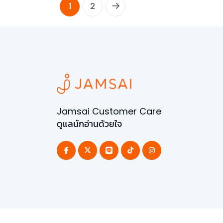
1
2
Jamsai Customer Care
ดูแลนักอ่านด้วยใจ