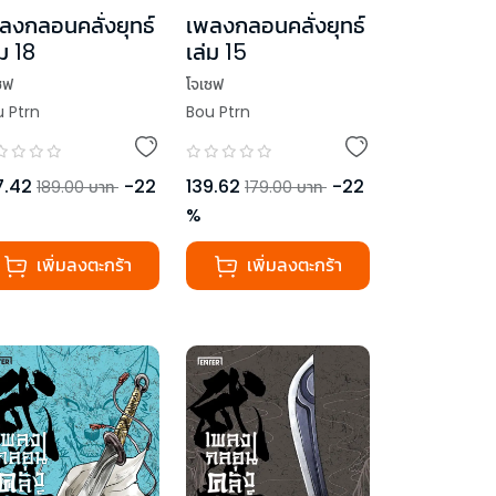
ลงกลอนคลั่งยุทธ์
เพลงกลอนคลั่งยุทธ์
่ม 18
เล่ม 15
ซฟ
โจเซฟ
 Ptrn
Bou Ptrn
7.42
-
22
139.62
-
22
189.00
บาท
179.00
บาท
%
เพิ่มลงตะกร้า
เพิ่มลงตะกร้า