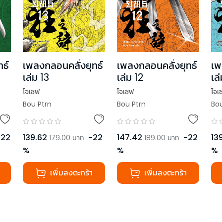
ธ์
เพลงกลอนคลั่งยุทธ์
เพลงกลอนคลั่งยุทธ์
เพ
เล่ม 13
เล่ม 12
เล่
โจเซฟ
โจเซฟ
โจเ
Bou Ptrn
Bou Ptrn
Bou
-
22
139.62
-
22
147.42
-
22
13
179.00
บาท
189.00
บาท
%
%
%
เพิ่มลงตะกร้า
เพิ่มลงตะกร้า