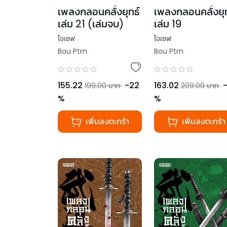
เพลงกลอนคลั่งยุทธ์
เพลงกลอนคลั่งยุท
เล่ม 21 (เล่มจบ)
เล่ม 19
โจเซฟ
โจเซฟ
Bou Ptrn
Bou Ptrn
155.22
-
22
163.02
199.00
บาท
209.00
บาท
%
%
เพิ่มลงตะกร้า
เพิ่มลงตะกร้า