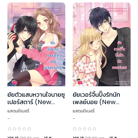
ยัยตัวแสบหวานใจนายซู
ยัยเวอร์จิ้นปิ๊งรักนัก
เปอร์สตาร์ (New
เพลย์บอย (New
Edition)
Edition)
แสตมป์เบอรี่
แสตมป์เบอรี่
-
-