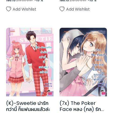
186.15
219.00
บาท
-
15
%
186.15
219.00
บาท
-
15
%
Add Wishlist
Add Wishlist
(K)-Sweetie น่ารัก
(7x) The Poker
กว่านี้ ก็แฟนผมแล้วล่ะ
Face หลง (กล) รัก