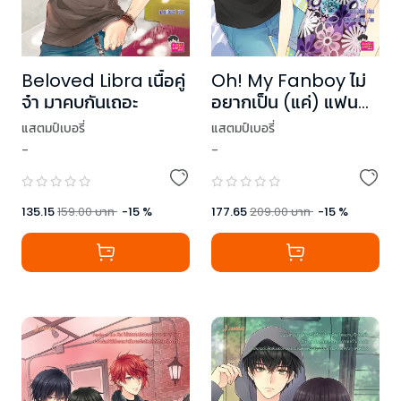
Beloved Libra เนื้อคู่
Oh! My Fanboy ไม่
จ๋า มาคบกันเถอะ
อยากเป็น (แค่) แฟน
คลับแล้วครับผม
แสตมป์เบอรี่
แสตมป์เบอรี่
-
-
135.15
159.00
บาท
-
15
%
177.65
209.00
บาท
-
15
%