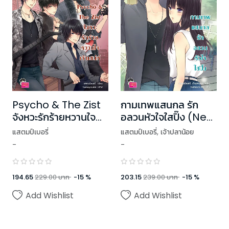
Psycho & The Zist
กามเทพแสนกล รัก
จังหวะรักร้ายหวานใจ
อลวนหัวใจใสปิ๊ง (New
เจ้าเสน่ห์ (New
Edition)
แสตมป์เบอรี่
แสตมป์เบอรี่
,
เจ้าปลาน้อย
Edition)
-
-
194.65
229.00
บาท
-
15
%
203.15
239.00
บาท
-
15
%
Add Wishlist
Add Wishlist