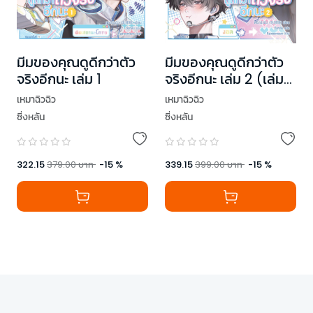
มีมของคุณดูดีกว่าตัว
มีมของคุณดูดีกว่าตัว
จริงอีกนะ เล่ม 1
จริงอีกนะ เล่ม 2 (เล่ม
จบ)
เหมาฉิวฉิว
เหมาฉิวฉิว
ซิ่งหลัน
ซิ่งหลัน
322.15
379.00
บาท
-
15
%
339.15
399.00
บาท
-
15
%