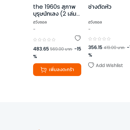
the 1960s สุภาพ
ช่างตัดหัว
บุรุษนักเลง (2 เล่ม
จบ)
ฮวังซอล
ฮวังซอล
-
-
356.15
-
419.00
บาท
483.65
-
15
569.00
บาท
%
%
Add Wishlist
เพิ่มลงตะกร้า