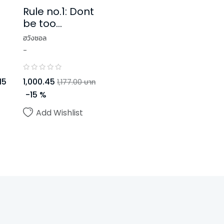
Rule no.1: Dont
be too
emotional. อย่า
ฮวังซอล
ขอพี่เจน เล่ม 1 -3
-
(3 เล่มจบ)
1,000.45
15
1,177.00
บาท
-
15
%
Add Wishlist