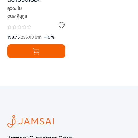
อุจิดะ ไม
ดนพ ลีนุกูล
199.75
235.00
บาท
-
15
%