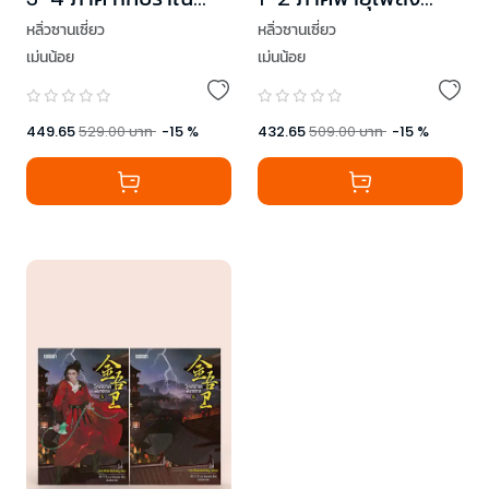
มหัศจรรย์
ผลาญ
หลิ่วซานเซี่ยว
หลิ่วซานเซี่ยว
เม่นน้อย
เม่นน้อย
449.65
529.00
บาท
-
15
%
432.65
509.00
บาท
-
15
%