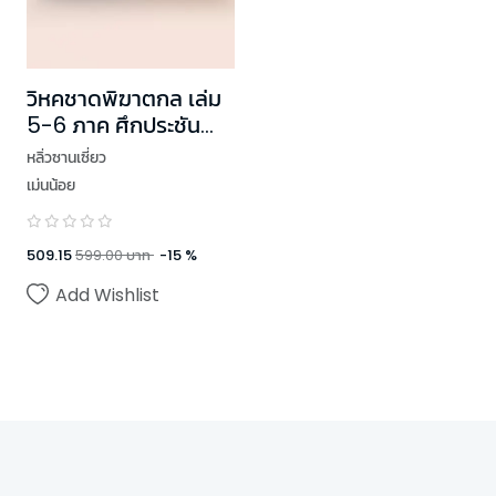
วิหคชาดพิฆาตกล เล่ม
5-6 ภาค ศึกประชัน
ราชครู
หลิ่วซานเซี่ยว
เม่นน้อย
509.15
599.00
บาท
-
15
%
Add Wishlist