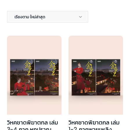
เรียงตาม ใหม่ล่าสุด
วิหคชาดพิฆาตกล เล่ม
วิหคชาดพิฆาตกล เล่ม
3-4 ภาค หกปราณ
1-2 ภาคพายุเพลิง