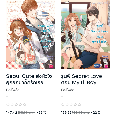
Seoul Cute ส่งหัวใจ
รุ่นพี่ Secret Love
ยุกยิกมากิ๊กรักเธอ
ตอน My Lil Boy
มิลค์พลัส
มิลค์พลัส
-
-
147.42
189.00
บาท
-
22
%
155.22
199.00
บาท
-
22
%