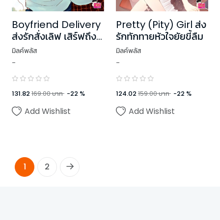
Boyfriend Delivery
Pretty (Pity) Girl ส่ง
ส่งรักสั่งเลิฟ เสิร์ฟถึง
รักทักทายหัวใจยัยขี้ลืม
หัวใจ
มิลค์พลัส
มิลค์พลัส
-
-
131.82
169.00
บาท
-
22
%
124.02
159.00
บาท
-
22
%
Add Wishlist
Add Wishlist
1
2