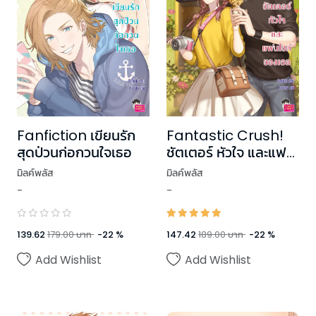
Fantastic Crush!
Fanfiction เขียนรัก
ชัตเตอร์ หัวใจ และแฟน
สุดป่วนก่อกวนใจเธอ
ไซต์ของเธอ
มิลค์พลัส
มิลค์พลัส
-
-
147.42
189.00
บาท
-
22
%
139.62
179.00
บาท
-
22
%
Add Wishlist
Add Wishlist