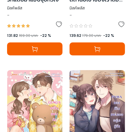
คน
มิลค์พลัส
มิลค์พลัส
-
-
131.82
169.00
บาท
-
22
%
139.62
179.00
บาท
-
22
%