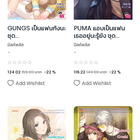
GUNGS เป็นแฟนกังนะ
PUMA แอบเป็นแฟน
ชุด
เธออยู่นะรู้ยัง ชุด
RealGuysFiction
Head U, Luv You
มิลค์พลัส
มิลค์พลัส
-
-
124.02
159.00
บาท
-
22
%
116.22
149.00
บาท
-
22
%
Add Wishlist
Add Wishlist