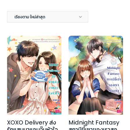
เรียงตาม ใหม่ล่าสุด
XOXO Delivery ส่ง
Midnight Fantasy
รักแสบมาแอบจุ๊บหัวใจ
สถานีขี้เซาของเราสอง