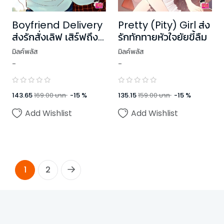
Boyfriend Delivery
Pretty (Pity) Girl ส่ง
ส่งรักสั่งเลิฟ เสิร์ฟถึง
รักทักทายหัวใจยัยขี้ลืม
หัวใจ
มิลค์พลัส
มิลค์พลัส
-
-
143.65
169.00
บาท
-
15
%
135.15
159.00
บาท
-
15
%
Add Wishlist
Add Wishlist
1
2