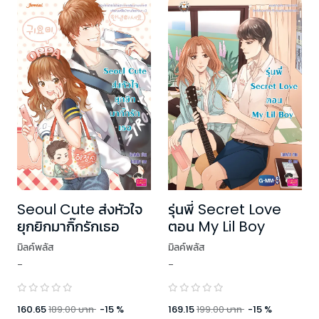
Seoul Cute ส่งหัวใจ
รุ่นพี่ Secret Love
ยุกยิกมากิ๊กรักเธอ
ตอน My Lil Boy
มิลค์พลัส
มิลค์พลัส
-
-
160.65
189.00
บาท
-
15
%
169.15
199.00
บาท
-
15
%