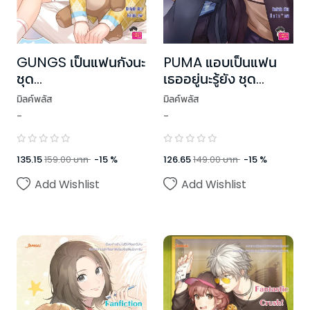
GUNGS เป็นแฟนกังนะ
PUMA แอบเป็นแฟน
ชุด
เธออยู่นะรู้ยัง ชุด
RealGuysFiction
Head U, Luv You
มิลค์พลัส
มิลค์พลัส
-
-
135.15
159.00
บาท
-
15
%
126.65
149.00
บาท
-
15
%
Add Wishlist
Add Wishlist