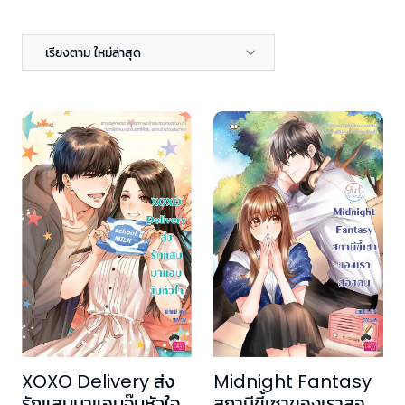
เรียงตาม ใหม่ล่าสุด
XOXO Delivery ส่ง
Midnight Fantasy
รักแสบมาแอบจุ๊บหัวใจ
สถานีขี้เซาของเราสอง