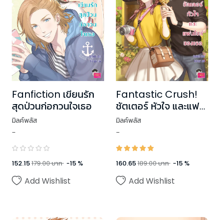
Fantastic Crush!
Fanfiction เขียนรัก
ชัตเตอร์ หัวใจ และแฟน
สุดป่วนก่อกวนใจเธอ
ไซต์ของเธอ
มิลค์พลัส
มิลค์พลัส
-
-
160.65
189.00
บาท
-
15
%
152.15
179.00
บาท
-
15
%
Add Wishlist
Add Wishlist