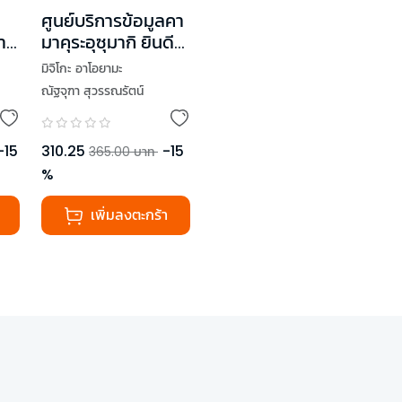
ศูนย์บริการข้อมูลคา
ภาพ
มาคุระอุซุมากิ ยินดี
ต้อนรับคุณผู้พลัด
มิจิโกะ อาโอยามะ
หลง
ณัฐจุฑา สุวรรณรัตน์
-
15
310.25
-
15
365.00
บาท
%
เพิ่มลงตะกร้า