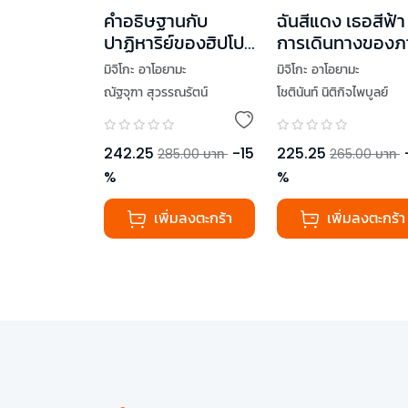
คำอธิษฐานกับ
ฉันสีแดง เธอสีฟ้า
ปาฏิหาริย์ของฮิปโป
การเดินทางของ
คาบาฮิโกะ
ร่างบันดาลฝัน
มิจิโกะ อาโอยามะ
มิจิโกะ อาโอยามะ
ณัฐจุฑา สุวรรณรัตน์
โชตินันท์ นิติกิจไพบูลย์
242.25
-
15
225.25
285.00
บาท
265.00
บาท
%
%
เพิ่มลงตะกร้า
เพิ่มลงตะกร้า