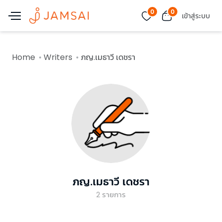
0
0
เข้าสู่ระบบ
Home
Writers
ภญ.เมธาวี เดชรา
ภญ.เมธาวี เดชรา
2
รายการ