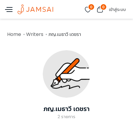
0
0
เข้าสู่ระบบ
Home
Writers
ภญ.เมธาวี เดชรา
ภญ.เมธาวี เดชรา
2
รายการ