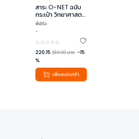
สาระ O-NET ฉบับ
กระเป๋า วิทยาศาสตร์
ม.ต้น
พี่เอิร์จ
-
220.15
-
15
259.00
บาท
%
เพิ่มลงตะกร้า